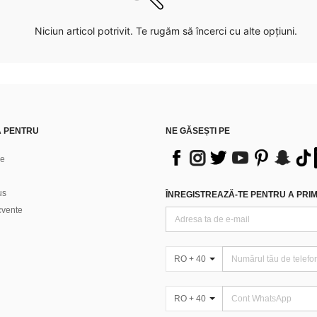
Niciun articol potrivit. Te rugăm să încerci cu alte opțiuni.
Ă PENTRU
NE GĂSEȘTI PE
ne
us
ÎNREGISTREAZĂ-TE PENTRU A PRIMI
ecvente
RO + 40
RO + 40