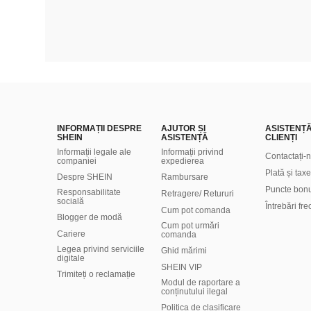
INFORMAȚII DESPRE
AJUTOR ȘI
ASISTENȚ
SHEIN
ASISTENȚĂ
CLIENȚI
Informații legale ale
Informații privind
Contactați-
companiei
expedierea
Plată și taxe
Despre SHEIN
Rambursare
Puncte bon
Responsabilitate
Retragere/ Retururi
socială
Întrebări fr
Cum pot comanda
Blogger de modă
Cum pot urmări
Cariere
comanda
Legea privind serviciile
Ghid mărimi
digitale
SHEIN VIP
Trimiteți o reclamație
Modul de raportare a
conținutului ilegal
Politica de clasificare