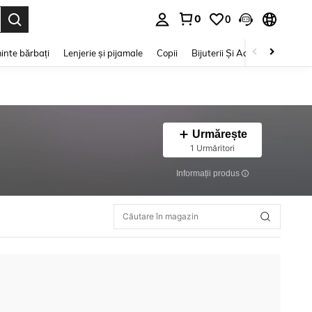
0
0
e. Press Enter to select.
inte bărbați
Lenjerie și pijamale
Copii
Bijuterii Și Accesorii
Frumu
Urmărește
1 Urmăritori
Informații produs