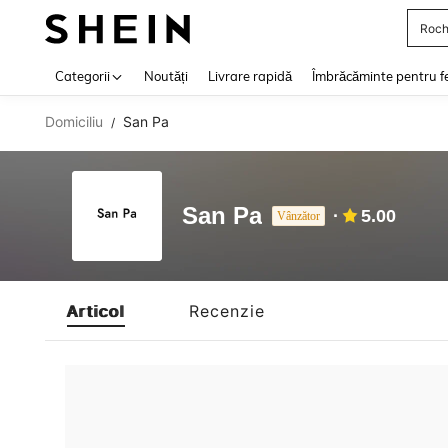
Roch
Use up 
Categorii
Noutăți
Livrare rapidă
Îmbrăcăminte pentru f
Domiciliu
San Pa
/
San Pa
5.00
Vânzător
Articol
Recenzie