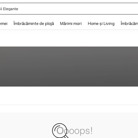
ii Elegante
and down arrow keys to navigate search Căutare recentă and Descoperire Căutar
emei
Îmbrăcăminte de plajă
Mărimi mari
Home și Living
Îmbrăcăm