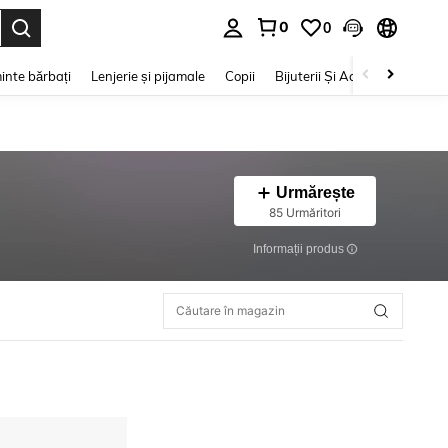
0
0
e. Press Enter to select.
inte bărbați
Lenjerie și pijamale
Copii
Bijuterii Și Accesorii
Frumu
Urmărește
85 Urmăritori
Informații produs