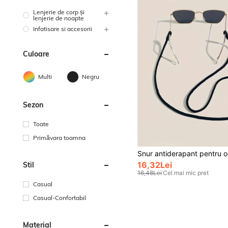
Lenjerie de corp și
lenjerie de noapte
Infatisare si accesorii
Culoare
Multi
Negru
Sezon
Toate
Primăvara toamna
16,32Lei
Stil
16,48Lei
Cel mai mic pret
Casual
Casual-Confortabil
Material