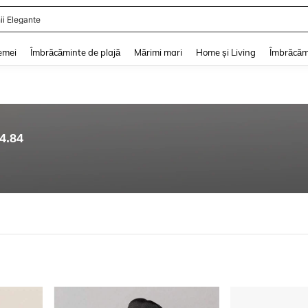
ii Elegante
and down arrow keys to navigate search Căutare recentă and Descoperire Căutar
emei
Îmbrăcăminte de plajă
Mărimi mari
Home și Living
Îmbrăcăm
4.84