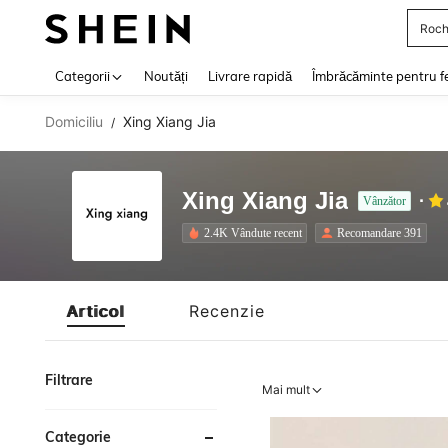
Roch
Use up 
Categorii
Noutăți
Livrare rapidă
Îmbrăcăminte pentru f
Domiciliu
Xing Xiang Jia
/
Xing Xiang Jia
Vânzător
2.4K Vândute recent
Recomandare 391
Articol
Recenzie
Filtrare
Mai mult
Categorie