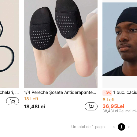
Snur antiderapant pentru ochelari, potrivit pentru bărbați și femei, lanț pentru ochelari, accesorii pentru ochelari, alegere ideală cadou
1/4 Pereche Șosete Antiderapante Invizibile Subțiri cu Jumătate de Deget pentru Femei, Șosete Casual cu Croi Jos, Vară
1 buc. căciulă beanie cu imprimeu litere gotice, tricotată pentru vreme rece, strat unic, personalizată, stilată, tip pullover, din nailon elastic, sport, cu uscare rapidă și respirabi
-3%
18 Left
8 Left
36,95Lei
18,48Lei
38,43Lei
Cel mai mi
1
Un total de 1 pagini