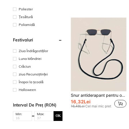
Poliester
Țesătură
Poliamidă
Festivaluri
Ziua Îndrăgostiților
Luna Mândriei
Crăciun
ziua Recunoștinței
Înapoi la școală
Halloween
Snur antiderapant pentru ochelari, potrivit pentru bărbați și femei, lanț pentru ochelari, accesorii pentru ochelari, alegere ideală cadou
16,32Lei
Interval De Preț (RON)
16,48Lei
Cel mai mic pret
Min:
Max:
OK