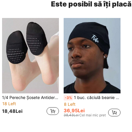
Este posibil să îți placă
1/4 Pereche Șosete Antiderapante Invizibile Subțiri cu Jumătate de Deget pentru Femei, Șosete Casual cu Croi Jos, Vară
1 buc. căciulă beanie cu imprimeu litere gotice, tricotată pentru vreme rece, strat unic, personalizată, stilată, tip pullover, din nailon elastic, sport, cu uscare rapidă și respirabilă, pentru ciclism în aer liber, unisex, casual, la modă, cu craniu brodat, stil hip hop, minimalistă, cu schelet brodat, din lână, subțire, streetwear, pentru toate anotimpele, purtare zilnică, accesoriu de cap, căciulă cu căptușeală, cagulă interioară pentru cască
-3%
18 Left
8 Left
36,95Lei
18,48Lei
38,43Lei
Cel mai mic pret