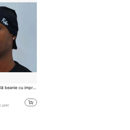
lă, pentru ciclism în aer liber, unisex, casual, la modă, cu craniu brodat, stil hip hop, minimalistă, cu schelet brodat, din lână, subțire, streetwear, pentru toate anotimpele, purtare zilnică, accesoriu de cap, căciulă cu căptușeală, cagulă interioară pentru cască
c pret