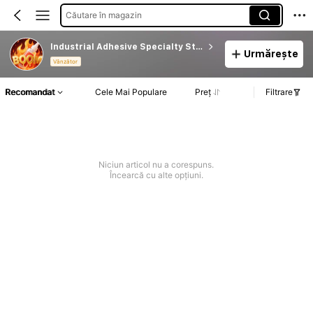
Căutare în magazin
Industrial Adhesive Specialty Store
Urmărește
Vânzător
Recomandat
Cele Mai Populare
Preț
Filtrare
Niciun articol nu a corespuns.
Încearcă cu alte opțiuni.