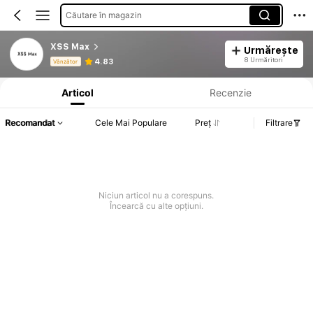
Căutare în magazin
XSS Max
Urmărește
Informații despre produs: Divulgarea prețului, detalii privind vânzările și stocul.
8 Urmăritori
4.83
Vânzător
Articol
Recenzie
Recomandat
Cele Mai Populare
Preț
Filtrare
Niciun articol nu a corespuns.
Încearcă cu alte opțiuni.