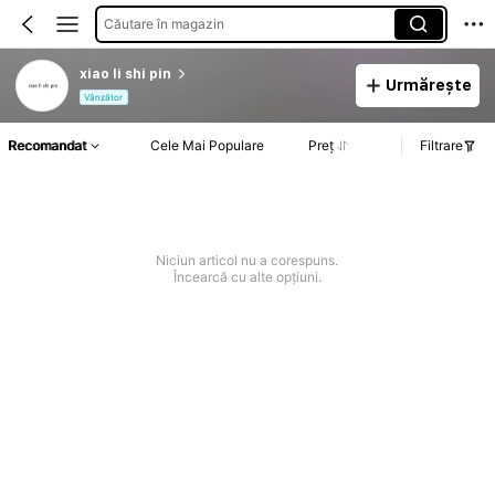
Căutare în magazin
xiao li shi pin
Urmărește
Vânzător
Recomandat
Cele Mai Populare
Preț
Filtrare
Niciun articol nu a corespuns.
Încearcă cu alte opțiuni.