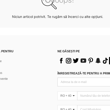
Niciun articol potrivit. Te rugăm să încerci cu alte opțiuni.
Ă PENTRU
NE GĂSEȘTI PE
ne
us
ÎNREGISTREAZĂ-TE PENTRU A PRIMI
ecvente
RO + 40
RO + 40