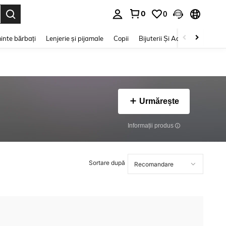
0
0
e. Press Enter to select.
inte bărbați
Lenjerie și pijamale
Copii
Bijuterii Și Accesorii
Frumu
Urmărește
Informații produs
Sortare după