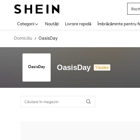
Roch
Use up 
Categorii
Noutăți
Livrare rapidă
Îmbrăcăminte pentru f
Domiciliu
OasisDay
/
OasisDay
Vânzător