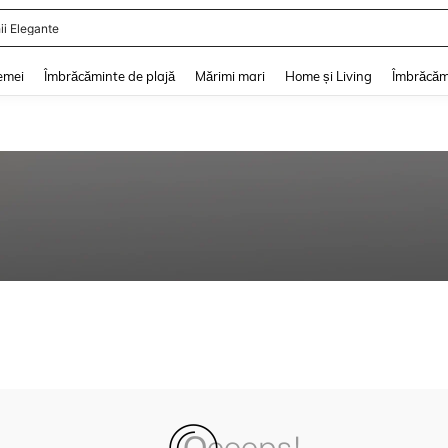
ii Elegante
and down arrow keys to navigate search Căutare recentă and Descoperire Căutar
emei
Îmbrăcăminte de plajă
Mărimi mari
Home și Living
Îmbrăcăm