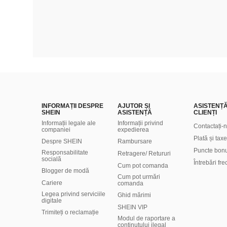
INFORMAȚII DESPRE
AJUTOR ȘI
ASISTENȚ
SHEIN
ASISTENȚĂ
CLIENȚI
Informații legale ale
Informații privind
Contactați-
companiei
expedierea
Plată și taxe
Despre SHEIN
Rambursare
Puncte bon
Responsabilitate
Retragere/ Retururi
socială
Întrebări fr
Cum pot comanda
Blogger de modă
Cum pot urmări
Cariere
comanda
Legea privind serviciile
Ghid mărimi
digitale
SHEIN VIP
Trimiteți o reclamație
Modul de raportare a
conținutului ilegal