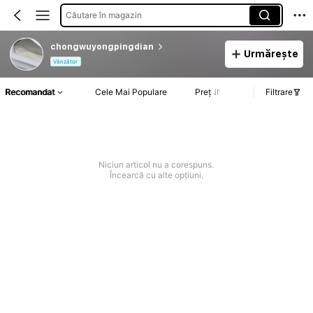
Căutare în magazin
chongwuyongpingdian
Urmărește
Vânzător
Recomandat
Cele Mai Populare
Preț
Filtrare
Niciun articol nu a corespuns.
Încearcă cu alte opțiuni.