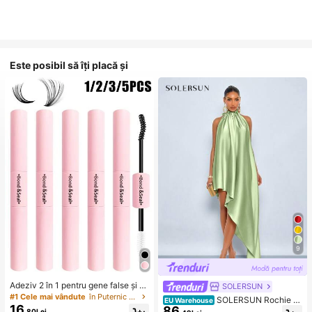
Este posibil să îți placă și
9
Adeziv 2 în 1 pentru gene false și g
SOLERSUN
ene în genci, 1/2/3/5 buc/pachet, ul
#1 Cele mai vândute
în Puternic Adezivi și lipici pentru gene
SOLERSUN Rochie m
EU Warehouse
tra rezistent și de lungă durată, anti
16
86
axi sexy pentru femei, primăvară/va
,80Lei