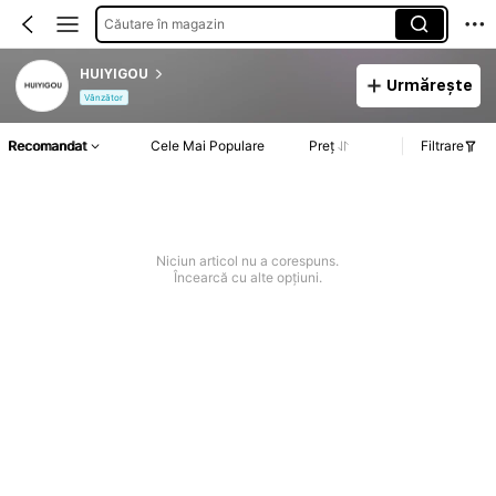
Căutare în magazin
HUIYIGOU
Urmărește
Vânzător
Recomandat
Cele Mai Populare
Preț
Filtrare
Niciun articol nu a corespuns.
Încearcă cu alte opțiuni.