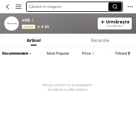
Căutare în magazin
HGB
Urmărește
Informații despre produs: Divulgarea prețului, detalii privind vânzările și stocul.
3 Urmăritori
4.85
Vânzător
Articol
Recenzie
Recommended
Most Popular
Price
Filtrare
Niciun articol nu a corespuns.
Încearcă cu alte opțiuni.