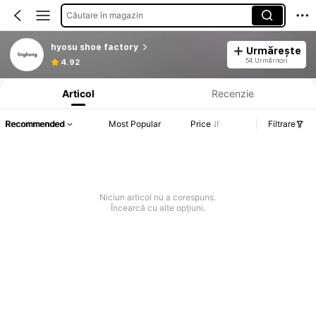
Căutare în magazin
hyosu shoe factory
Urmărește
Informații despre produs: Divulgarea prețului, detalii privind vânzările și stocul.
54 Urmăritori
4.92
Articol
Recenzie
Recommended
Most Popular
Price
Filtrare
Niciun articol nu a corespuns.
Încearcă cu alte opțiuni.