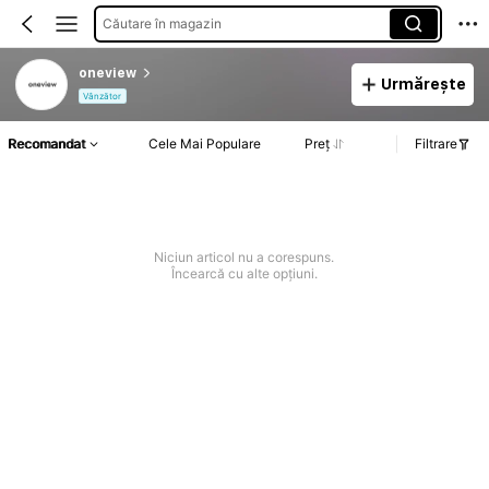
Căutare în magazin
oneview
Urmărește
Vânzător
Recomandat
Cele Mai Populare
Preț
Filtrare
Niciun articol nu a corespuns.
Încearcă cu alte opțiuni.