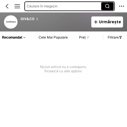
Căutare în magazin
GIV&CO
Urmărește
Recomandat
Cele Mai Populare
Preț
Filtrare
Niciun articol nu a corespuns.
Încearcă cu alte opțiuni.