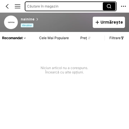
Căutare în magazin
nainine
Urmărește
Vânzător
Recomandat
Cele Mai Populare
Preț
Filtrare
Niciun articol nu a corespuns.
Încearcă cu alte opțiuni.