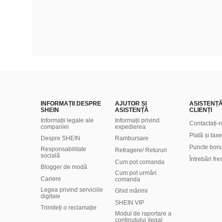
INFORMAȚII DESPRE
AJUTOR ȘI
ASISTENȚ
SHEIN
ASISTENȚĂ
CLIENȚI
Informații legale ale
Informații privind
Contactați-
companiei
expedierea
Plată și taxe
Despre SHEIN
Rambursare
Puncte bon
Responsabilitate
Retragere/ Retururi
socială
Întrebări fr
Cum pot comanda
Blogger de modă
Cum pot urmări
Cariere
comanda
Legea privind serviciile
Ghid mărimi
digitale
SHEIN VIP
Trimiteți o reclamație
Modul de raportare a
conținutului ilegal