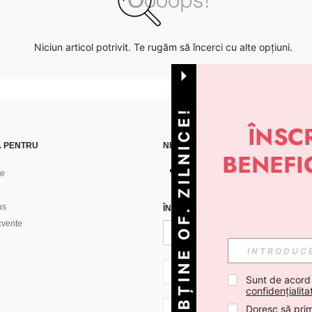
Niciun articol potrivit. Te rugăm să încerci cu alte opțiuni.
OBȚINE OF. ZILNICE!
Ă PENTRU
NE GĂSEȘTI PE
ne
us
ÎNREGISTREAZĂ-TE PENTRU A PRIMI
ecvente
RO + 40
Sunt de acord
confidențialita
Doresc să prim
RO + 40