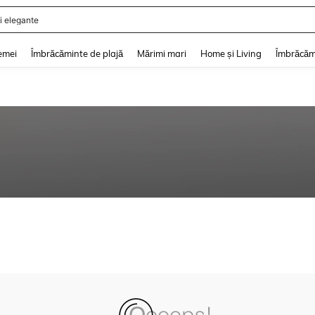
i elegante
and down arrow keys to navigate search Căutare recentă and Descoperire Căutar
emei
Îmbrăcăminte de plajă
Mărimi mari
Home și Living
Îmbrăcăm