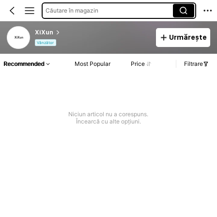
Căutare în magazin
XiXun
Urmărește
Vânzător
Recommended
Most Popular
Price
Filtrare
Niciun articol nu a corespuns.
Încearcă cu alte opțiuni.