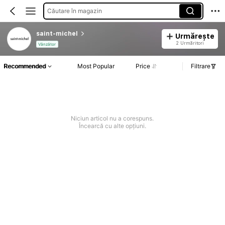
Căutare în magazin
saint-michel
Urmărește
2 Urmăritori
Vânzător
Recommended
Most Popular
Price
Filtrare
Niciun articol nu a corespuns.
Încearcă cu alte opțiuni.