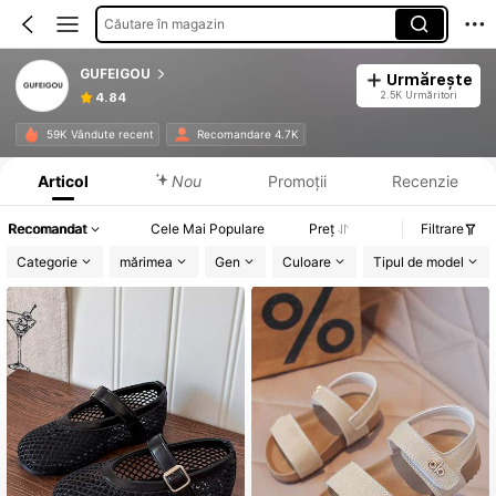
Căutare în magazin
GUFEIGOU
Urmărește
2.5K Urmăritori
4.84
Informații despre produs: Divulgarea prețului, detalii privind vânzările și stocul.
59K Vândute recent
Recomandare 4.7K
Articol
Nou
Promoții
Recenzie
Recomandat
Cele Mai Populare
Preț
Filtrare
Categorie
mărimea
Gen
Culoare
Tipul de model