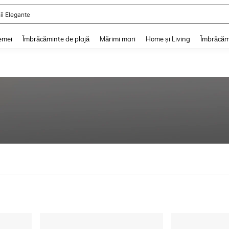
ii Elegante
and down arrow keys to navigate search Căutare recentă and Descoperire Căutar
emei
Îmbrăcăminte de plajă
Mărimi mari
Home și Living
Îmbrăcăm