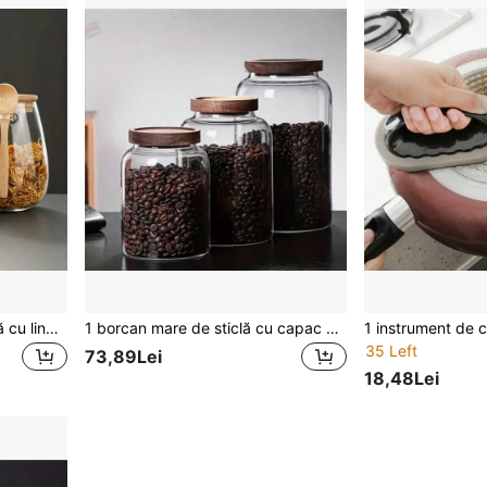
1 recipient de ceai din sticlă cu lingură, recipient mic de ceai de uz casnic pentru depozitarea frunzelor de ceai și a boabelor, borcan sigilat pentru depozitarea alimentelor, potrivit pentru uz casnic, înapoi la școală
1 borcan mare de sticlă cu capac ermetic pentru făină, cereale, cafea, paste și multe altele, unealtă de bucătărie, ustensile de bucătărie, accesorii de bucătărie, accesorii de bucătărie pentru casă, sticlă de sticlă
35 Left
73,89Lei
18,48Lei