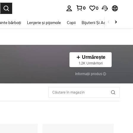
0
0
e. Press Enter to select.
inte bărbați
Lenjerie și pijamale
Copii
Bijuterii Și Accesorii
Frumu
Urmărește
1.2K Urmăritori
Informații produs