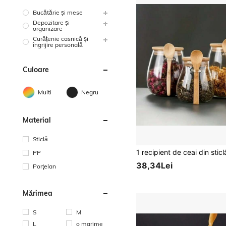
Bucătărie și mese
Depozitare și
organizare
Curățenie casnică și
îngrijire personală
Culoare
Multi
Negru
Material
Sticlă
PP
38,34Lei
Porţelan
Mărimea
S
M
L
o marime