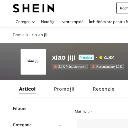
Roch
Use up 
Categorii
Noutăți
Livrare rapidă
Îmbrăcăminte pentru f
Domiciliu
xiao jiji
/
xiao jiji
4.82
Vânzător
3.7K Vândute recent
Recomandare 1.1K
Articol
Promoții
Recenzie
Filtrare
Mai mult
Categorie