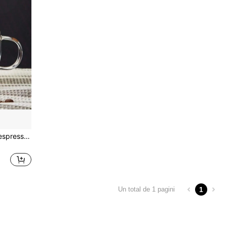
1 bucată ceașcă de cafea espresso din sticlă borosilicată cu pereți dubli, ceașcă izolată de 250 ml pentru băuturi calde/reci, cadou de zi de naștere
1
Un total de 1 pagini