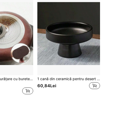
1 instrument de curățare cu burete magic cu mâner pentru spălarea bucătăriei, îndepărtarea ruginii și ștergerea petelor
1 cană din ceramică pentru desert cu picior, potrivită pentru înghețată, ustensile de bucătărie de uz casnic
60,84Lei