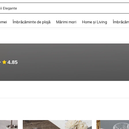
ii Elegante
and down arrow keys to navigate search Căutare recentă and Descoperire Căutar
emei
Îmbrăcăminte de plajă
Mărimi mari
Home și Living
Îmbrăcăm
4.85