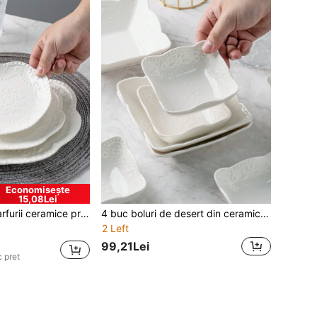
Economisește
15,08Lei
shi, salată, desert (nu pentru supă), formă rotundă, material ceramic. Potrivite pentru casă, restaurant, bucătărie, compatibile cu mașina de spălat vase/cuptorul/cuptorul cu microunde, excelente pentru casă nouă, Ziua Recunoștinței, Crăciun.
4 buc boluri de desert din ceramică cu fluturi în relief francez, boluri de salată din ceramică cu model și margine albă elegantă în relief, veselă ceramică pentru cuptorul cu microunde, ideale pentru salată, desert, fructe și fulgi de ovăz - perfecte pentru bucătăria și sufrageria de acasă
2 Left
99,21Lei
 pret