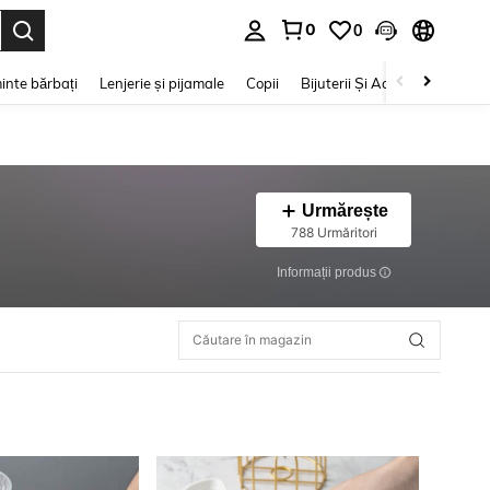
0
0
e. Press Enter to select.
inte bărbați
Lenjerie și pijamale
Copii
Bijuterii Și Accesorii
Frumu
Urmărește
788 Urmăritori
Informații produs