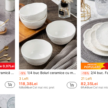
e 0,07Lei
Set 4 cești de cafea din ceramică și marmură, set de farfurii cu suport metalic auriu, cești de cappuccino/latte art de 180 ml, negre sau albe, potrivite pentru latte, cappuccino și cafea americană
1/4 buc Boluri ceramice cu model fluturi și frunze de 4,5/5,25 inch - Nu includ linguri, dimensiuni puțin mici, design elegant alb în relief, stivuibile, potrivite pentru salată, fructe, ramen, desert, bucătărie, restaurant, petrecere, cuptor, cuptor cu microunde, compatibile cu mașina de spălat vase - ideale pentru casă și restaurant, excelente pentru sărbători (Halloween/Crăciun/Paște/Ziua Recunoștinței/Absolvire)
2/4 buc. Farfurii ceramice premium cu fluturi în relief, disponibile în mai multe dimensiuni, depozitare stivuibilă, potrivite pentru friptură, paste, su
-5%
-15%
3 Left
21 Left
118,38Lei
82,35Lei
125,08Lei
Cel mai mic pret
97,43Lei
Cel mai mic