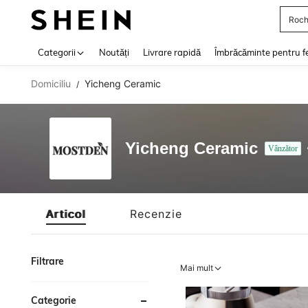
Roch
Use up 
Categorii
Noutăți
Livrare rapidă
Îmbrăcăminte pentru f
Domiciliu
Yicheng Ceramic
/
Yicheng Ceramic
Vânzător
Articol
Recenzie
Filtrare
Mai mult
Categorie