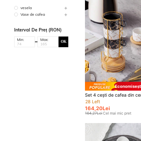
vesela
Vase de cafea
Interval De Preț (RON)
Min:
Max:
OK
Economiseșt
28 Left
164,20Lei
164,27Lei
Cel mai mic pret