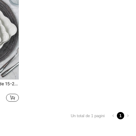
2 farfurii ceramice, opțiuni de 15-20-25 cm, albe cu model fluture în relief, farfurii de bucătărie pentru salată, desert, aperitiv, friptură, servire, cuptor cu microunde și mașină de spălat vase, potrivite pentru bucătăria de acasă, sufragerie
1
Un total de 1 pagini