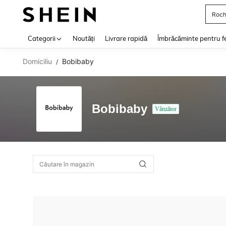
Roch
Use up 
Categorii
Noutăți
Livrare rapidă
Îmbrăcăminte pentru f
Domiciliu
Bobibaby
/
Bobibaby
Vânzător