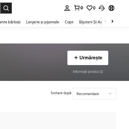
0
0
e. Press Enter to select.
inte bărbați
Lenjerie și pijamale
Copii
Bijuterii Și Accesorii
Frumu
Urmărește
Informații produs
Sortare după