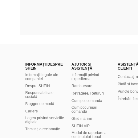
INFORMAȚII DESPRE
AJUTOR ȘI
ASISTENȚ
SHEIN
ASISTENȚĂ
CLIENȚI
Informații legale ale
Informații privind
Contactați-
companiei
expedierea
Plată și taxe
Despre SHEIN
Rambursare
Puncte bon
Responsabilitate
Retragere/ Retururi
socială
Întrebări fr
Cum pot comanda
Blogger de modă
Cum pot urmări
Cariere
comanda
Legea privind serviciile
Ghid mărimi
digitale
SHEIN VIP
Trimiteți o reclamație
Modul de raportare a
conținutului ilegal