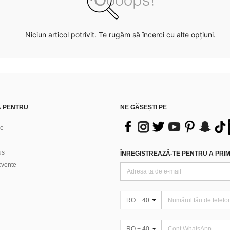
Niciun articol potrivit. Te rugăm să încerci cu alte opțiuni.
Ă PENTRU
NE GĂSEȘTI PE
ne
us
ÎNREGISTREAZĂ-TE PENTRU A PRIMI
ecvente
RO + 40
RO + 40