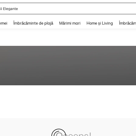
ii Elegante
and down arrow keys to navigate search Căutare recentă and Descoperire Căutar
emei
Îmbrăcăminte de plajă
Mărimi mari
Home și Living
Îmbrăcăm