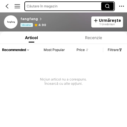
Căutare în magazin
fangfang
Urmărește
Informații despre produs: Divulgarea prețului, detalii privind vânzările și stocul.
1 Urmăritori
4.90
Vânzător
Articol
Recenzie
Recommended
Most Popular
Price
Filtrare
Niciun articol nu a corespuns.
Încearcă cu alte opțiuni.