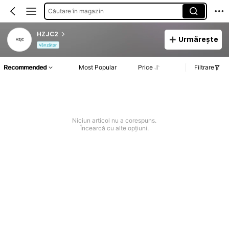
Căutare în magazin
HZJC2
Urmărește
Vânzător
Recommended
Most Popular
Price
Filtrare
Niciun articol nu a corespuns.
Încearcă cu alte opțiuni.