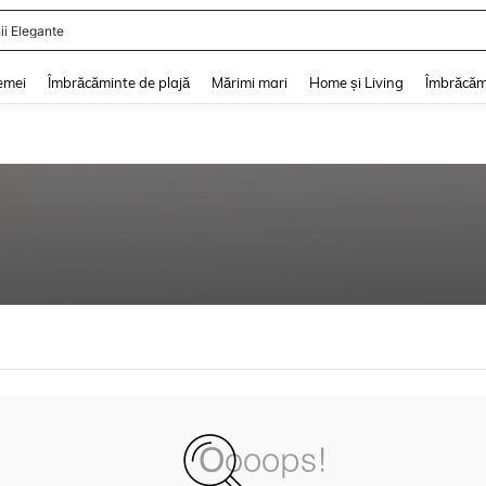
ii Elegante
and down arrow keys to navigate search Căutare recentă and Descoperire Căutar
emei
Îmbrăcăminte de plajă
Mărimi mari
Home și Living
Îmbrăcăm