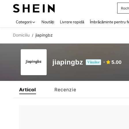
Roch
Use up 
Categorii
Noutăți
Livrare rapidă
Îmbrăcăminte pentru f
Domiciliu
jiapingbz
/
jiapingbz
5.00
Vânzător
Articol
Recenzie