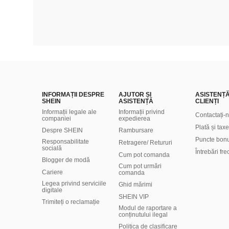
INFORMAȚII DESPRE
AJUTOR ȘI
ASISTENȚ
SHEIN
ASISTENȚĂ
CLIENȚI
Informații legale ale
Informații privind
Contactați-
companiei
expedierea
Plată și taxe
Despre SHEIN
Rambursare
Puncte bon
Responsabilitate
Retragere/ Retururi
socială
Întrebări fr
Cum pot comanda
Blogger de modă
Cum pot urmări
Cariere
comanda
Legea privind serviciile
Ghid mărimi
digitale
SHEIN VIP
Trimiteți o reclamație
Modul de raportare a
conținutului ilegal
Politica de clasificare