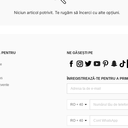
Niciun articol potrivit. Te rugăm să încerci cu alte opțiuni.
Ă PENTRU
NE GĂSEȘTI PE
ne
us
ÎNREGISTREAZĂ-TE PENTRU A PRIMI
ecvente
RO + 40
RO + 40