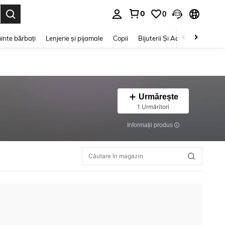
0
0
e. Press Enter to select.
inte bărbați
Lenjerie și pijamale
Copii
Bijuterii Și Accesorii
Frumu
Urmărește
1 Urmăritori
Informații produs