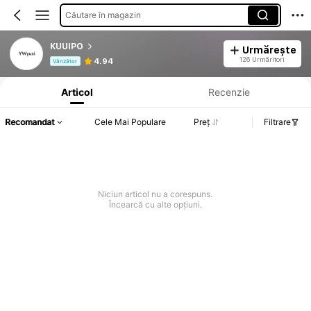
Căutare în magazin
KUUIPO
Urmărește
Informații despre produs: Divulgarea prețului, detalii privind vânzările și stocul.
126 Urmăritori
4.94
Vânzător
Articol
Recenzie
Recomandat
Cele Mai Populare
Preț
Filtrare
Niciun articol nu a corespuns.
Încearcă cu alte opțiuni.