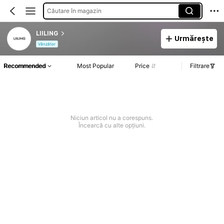
Căutare în magazin
LIILING
Urmărește
Vânzător
Recommended
Most Popular
Price
Filtrare
Niciun articol nu a corespuns.
Încearcă cu alte opțiuni.