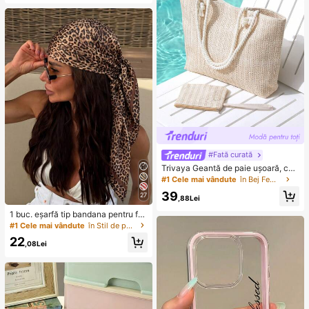
#Fată curată
Trivaya Geantă de paie ușoară, cas
ual, minimalistă, cu portmonede pe
#1 Cele mai vândute
în Bej Femei Tote Genti
ntru monede, pentru fete adolescen
39
27
te, femei și studente, perfectă pentr
,88Lei
u facultate, activități în aer liber, căl
1 buc. eșarfă tip bandana pentru fe
ătorii, ieșiri și vacanțe, geantă de v
mei, boho vintage, maro, cu imprim
#1 Cele mai vândute
în Stil de pământ Eșarfe pentru femei și accesorii
acanță la modă pentru vară, geantă
eu leopard, pentru asortare zilnică,
de plajă din paie pentru vară pentru
22
vacanță la plajă, vară, pentru a fi pu
,08Lei
femei, accesorii esențiale de vacan
rtată cu maiou, accesoriu boho chic
ță, se potrivește perfect cu accesor
iile de plajă pentru femei, cele mai p
opulare geante de plajă pentru fem
ei, geantă de vacanță de vară la mo
dă, geante esențiale de plajă pentru
vacanțe și sărbători, cea mai nouă