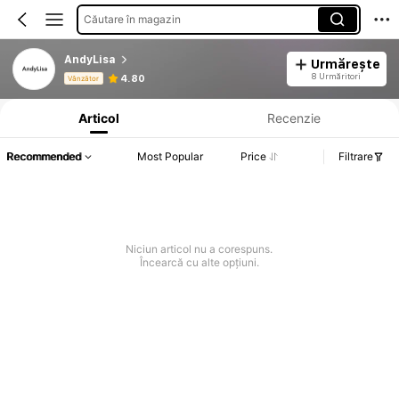
Căutare în magazin
AndyLisa
Urmărește
Informații despre produs: Divulgarea prețului, detalii privind vânzările și stocul.
8 Urmăritori
4.80
Vânzător
Articol
Recenzie
Recommended
Most Popular
Price
Filtrare
Niciun articol nu a corespuns.
Încearcă cu alte opțiuni.