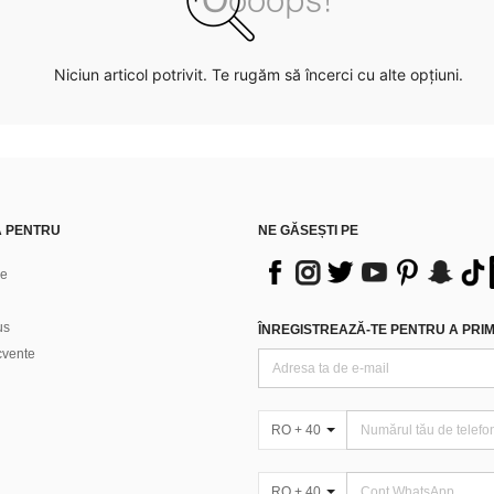
Niciun articol potrivit. Te rugăm să încerci cu alte opțiuni.
Ă PENTRU
NE GĂSEȘTI PE
ne
us
ÎNREGISTREAZĂ-TE PENTRU A PRIMI
ecvente
RO + 40
RO + 40