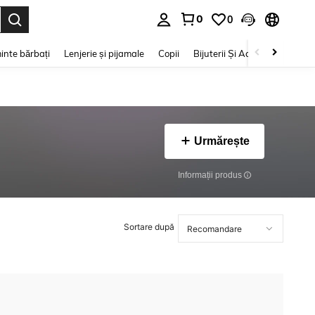
0
0
e. Press Enter to select.
inte bărbați
Lenjerie și pijamale
Copii
Bijuterii Și Accesorii
Frumu
Urmărește
Informații produs
Sortare după