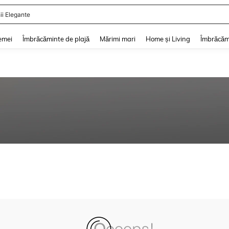
ii Elegante
and down arrow keys to navigate search Căutare recentă and Descoperire Căutar
emei
Îmbrăcăminte de plajă
Mărimi mari
Home și Living
Îmbrăcăm