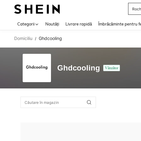
Roch
Use up 
Categorii
Noutăți
Livrare rapidă
Îmbrăcăminte pentru f
Domiciliu
Ghdcooling
/
Ghdcooling
Vânzător