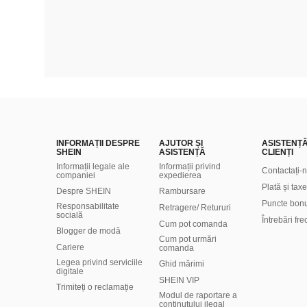
INFORMAȚII DESPRE
AJUTOR ȘI
ASISTENȚ
SHEIN
ASISTENȚĂ
CLIENȚI
Informații legale ale
Informații privind
Contactați-
companiei
expedierea
Plată și taxe
Despre SHEIN
Rambursare
Puncte bon
Responsabilitate
Retragere/ Retururi
socială
Întrebări fr
Cum pot comanda
Blogger de modă
Cum pot urmări
Cariere
comanda
Legea privind serviciile
Ghid mărimi
digitale
SHEIN VIP
Trimiteți o reclamație
Modul de raportare a
conținutului ilegal