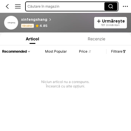
Căutare în magazin
xinfengshang
Urmărește
Informații despre produs: Divulgarea prețului, detalii privind vânzările și stocul.
101 Urmăritori
4.85
Vânzător
Articol
Recenzie
Recommended
Most Popular
Price
Filtrare
Niciun articol nu a corespuns.
Încearcă cu alte opțiuni.