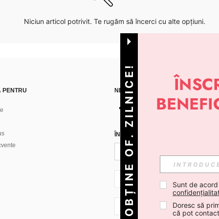
Niciun articol potrivit. Te rugăm să încerci cu alte opțiuni.
OBȚINE OF. ZILNICE!
Ă PENTRU
NE GĂSEȘTI PE
ne
us
ÎNREGISTREAZĂ-TE PENTRU A PRIMI
ecvente
RO + 40
Sunt de acord
confidențialita
Doresc să prim
RO + 40
că pot contac