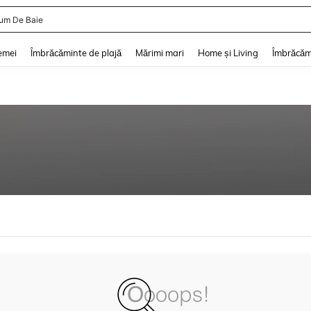
um De Baie
and down arrow keys to navigate search Căutare recentă and Descoperire Căutar
emei
Îmbrăcăminte de plajă
Mărimi mari
Home și Living
Îmbrăcăm