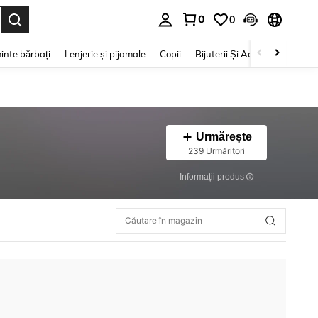
0
0
e. Press Enter to select.
inte bărbați
Lenjerie și pijamale
Copii
Bijuterii Și Accesorii
Frumu
Urmărește
239 Urmăritori
Informații produs