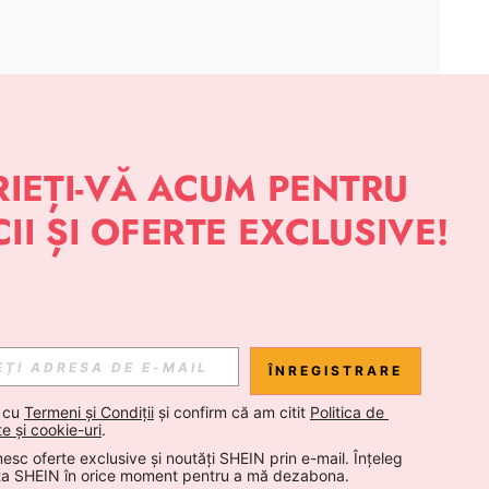
APLICAȚIE
 NOUTĂȚI DESPRE STIL DE LA SHEIN
Abonare
ÎNREGISTRARE
Abonare
 cu 
Termeni și Condiții
 și confirm că am citit 
Politica de 
te și cookie-uri
.
esc oferte exclusive și noutăți SHEIN prin e-mail. Înțeleg 
Abonare
ta SHEIN în orice moment pentru a mă dezabona.