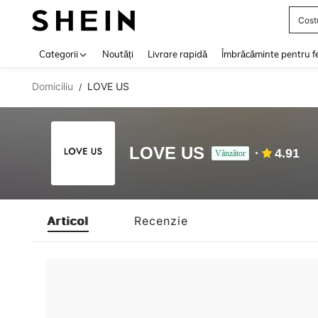
Cost
Use up 
Categorii
Noutăți
Livrare rapidă
Îmbrăcăminte pentru f
Domiciliu
LOVE US
/
LOVE US
4.91
Vânzător
Articol
Recenzie