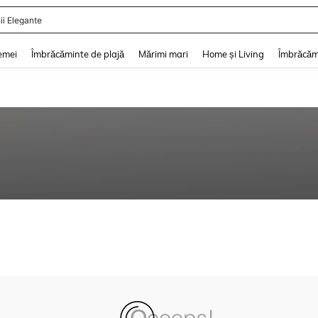
ii Elegante
and down arrow keys to navigate search Căutare recentă and Descoperire Căutar
emei
Îmbrăcăminte de plajă
Mărimi mari
Home și Living
Îmbrăcăm