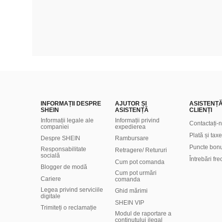
INFORMAȚII DESPRE
AJUTOR ȘI
ASISTENȚ
SHEIN
ASISTENȚĂ
CLIENȚI
Informații legale ale
Informații privind
Contactați-
companiei
expedierea
Plată și taxe
Despre SHEIN
Rambursare
Puncte bon
Responsabilitate
Retragere/ Retururi
socială
Întrebări fr
Cum pot comanda
Blogger de modă
Cum pot urmări
Cariere
comanda
Legea privind serviciile
Ghid mărimi
digitale
SHEIN VIP
Trimiteți o reclamație
Modul de raportare a
conținutului ilegal