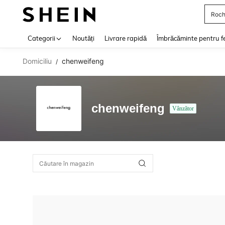
Roch
Use up 
Categorii
Noutăți
Livrare rapidă
Îmbrăcăminte pentru f
Domiciliu
chenweifeng
/
chenweifeng
Vânzător