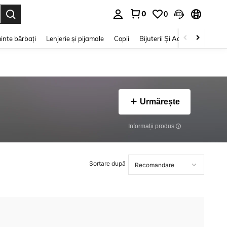
0
0
e. Press Enter to select.
inte bărbați
Lenjerie și pijamale
Copii
Bijuterii Și Accesorii
Frumu
Urmărește
Informații produs
Sortare după