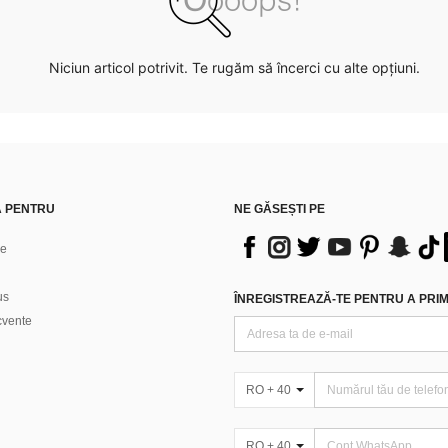
Niciun articol potrivit. Te rugăm să încerci cu alte opțiuni.
Ă PENTRU
NE GĂSEȘTI PE
ne
us
ÎNREGISTREAZĂ-TE PENTRU A PRIMI
ecvente
RO + 40
RO + 40