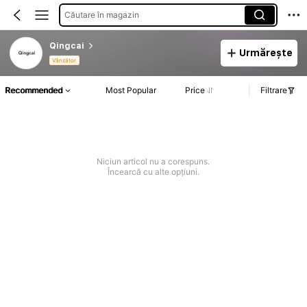
Căutare în magazin
Qingcai
Urmărește
Vânzător
Recommended
Most Popular
Price
Filtrare
Niciun articol nu a corespuns.
Încearcă cu alte opțiuni.