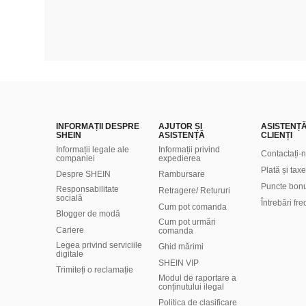
INFORMAȚII DESPRE
AJUTOR ȘI
ASISTENȚ
SHEIN
ASISTENȚĂ
CLIENȚI
Informații legale ale
Informații privind
Contactați-
companiei
expedierea
Plată și taxe
Despre SHEIN
Rambursare
Puncte bon
Responsabilitate
Retragere/ Retururi
socială
Întrebări fr
Cum pot comanda
Blogger de modă
Cum pot urmări
Cariere
comanda
Legea privind serviciile
Ghid mărimi
digitale
SHEIN VIP
Trimiteți o reclamație
Modul de raportare a
conținutului ilegal
Politica de clasificare