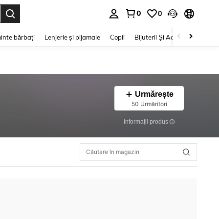
0
0
e. Press Enter to select.
inte bărbați
Lenjerie și pijamale
Copii
Bijuterii Și Accesorii
Frumu
Urmărește
50 Urmăritori
Informații produs