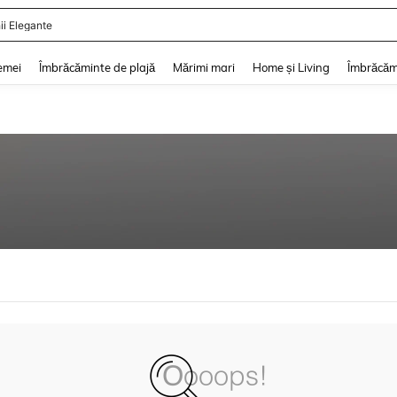
ii Elegante
and down arrow keys to navigate search Căutare recentă and Descoperire Căutar
emei
Îmbrăcăminte de plajă
Mărimi mari
Home și Living
Îmbrăcăm