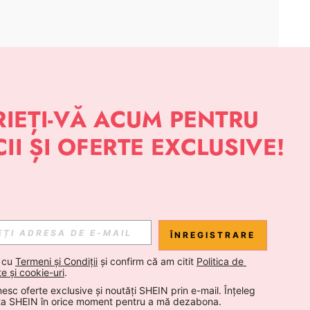
APLICAȚIE
 NOUTĂȚI DESPRE STIL DE LA SHEIN
Abonare
ÎNREGISTRARE
Abonare
 cu 
Termeni și Condiții
 și confirm că am citit 
Politica de 
te și cookie-uri
.
esc oferte exclusive și noutăți SHEIN prin e-mail. Înțeleg 
Abonare
ta SHEIN în orice moment pentru a mă dezabona.