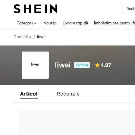
Roch
Use up 
Categorii
Noutăți
Livrare rapidă
Îmbrăcăminte pentru f
Domiciliu
liwei
/
liwei
4.87
Vânzător
Articol
Recenzie