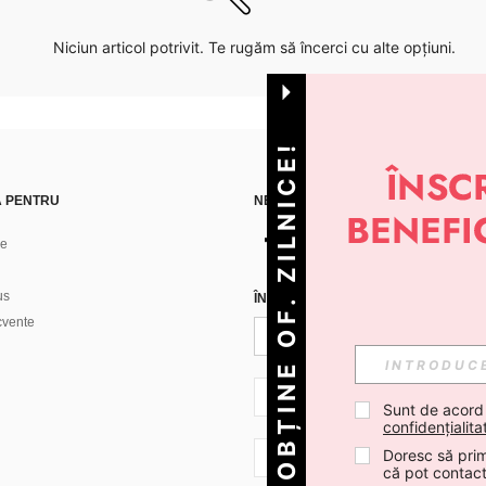
Niciun articol potrivit. Te rugăm să încerci cu alte opțiuni.
OBȚINE OF. ZILNICE!
Ă PENTRU
NE GĂSEȘTI PE
ne
us
ÎNREGISTREAZĂ-TE PENTRU A PRIMI
ecvente
RO + 40
Sunt de acord
confidențialita
Doresc să prim
RO + 40
că pot contac