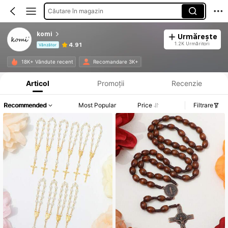
Căutare în magazin
komi
Urmărește
1.2K Urmăritori
4.91
Vânzător
Informații despre produs: Divulgarea prețului, detalii privind vânzările și stocul.
18K+ Vândute recent
Recomandare 3K+
Articol
Promoții
Recenzie
Recommended
Most Popular
Price
Filtrare