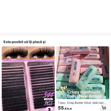
Este posibil să îți placă și
1 buc. Crisp Butter Stick, bilă hand
made pentru eliberarea stresului cu
55
,83Lei
control vocal, jucărie realistă în for