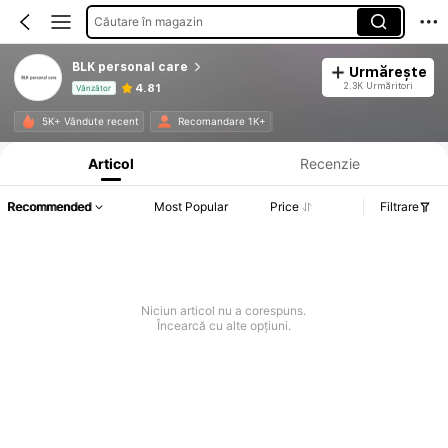
Căutare în magazin
BLK personal care
Urmărește
2.3K Urmăritori
4.81
Vânzător
Informații despre produs: Divulgarea prețului, detalii privind vânzările și stocul.
5K+ Vândute recent
Recomandare 1K+
Articol
Recenzie
Recommended
Most Popular
Price
Filtrare
Niciun articol nu a corespuns.
Încearcă cu alte opțiuni.