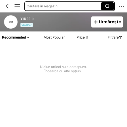
Căutare în magazin
YIDEE
Urmărește
Vânzător
Recommended
Most Popular
Price
Filtrare
Niciun articol nu a corespuns.
Încearcă cu alte opțiuni.