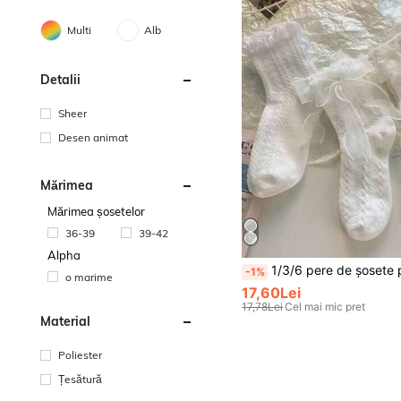
Multi
Alb
Detalii
Sheer
Desen animat
Mărimea
Mărimea șosetelor
36-39
39-42
Alpha
1/3/6 pere de șosete pentru femei din dantelă, drăguțe, negre și albe, stil Lolita japonez, subțiri, dulci, la modă, versatile, până la jumătatea gambei, potriv
-1%
o marime
17,60Lei
17,78Lei
Cel mai mic pret
Material
Poliester
Țesătură