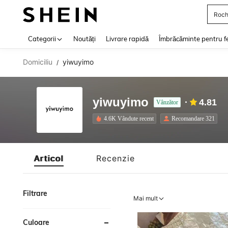
Roch
Use up 
Categorii
Noutăți
Livrare rapidă
Îmbrăcăminte pentru f
Domiciliu
yiwuyimo
/
yiwuyimo
4.81
Vânzător
4.6K Vândute recent
Recomandare 321
Articol
Recenzie
Filtrare
Mai mult
Culoare