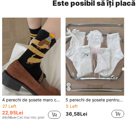
Este posibil să îți placă
4 perechi de șosete maro cu dungi și imprimeu de câini - șosete casual până la jumătatea gambei, potrivite pentru primăvară, vară, toamnă - design adorabil cu teckel
5 perechi de șosete pentru femei, cu dantelă drăguță și funde, până la jumătatea gambei, stil coreean versatil, primăvară/vară
27 Left
5 Left
22,95Lei
36,58Lei
23,18Lei
Cel mai mic pret