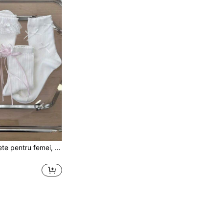
5 perechi de șosete pentru femei, cu dantelă drăguță și funde, până la jumătatea gambei, stil coreean versatil, primăvară/vară