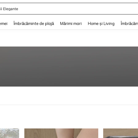
ii Elegante
and down arrow keys to navigate search Căutare recentă and Descoperire Căutar
emei
Îmbrăcăminte de plajă
Mărimi mari
Home și Living
Îmbrăcăm