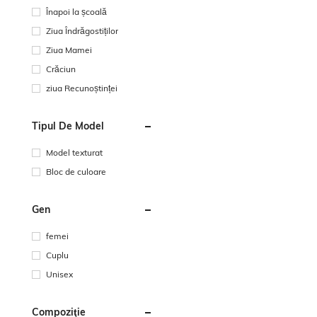
Înapoi la școală
Ziua Îndrăgostiților
Ziua Mamei
Crăciun
ziua Recunoștinței
Tipul De Model
Model texturat
Bloc de culoare
Gen
femei
Cuplu
Unisex
Compoziţie