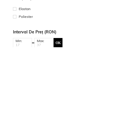
Elastan
Poliester
Interval De Preț (RON)
Min:
Max:
OK
INFORMAȚII DESPRE
AJUTOR ȘI
ASISTENȚ
SHEIN
ASISTENȚĂ
CLIENȚI
Informații legale ale
Informații privind
Contactați-
companiei
expedierea
Plată și taxe
Despre SHEIN
Rambursare
Puncte bon
Responsabilitate
Retragere/ Retururi
socială
Întrebări fr
Cum pot comanda
Blogger de modă
Cum pot urmări
Cariere
comanda