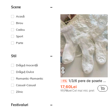
Scene
Acasă
Birou
Cadou
Sport
Parte
Stil
Drăguț-Inocență
Drăguț-Dulce
Romantic-Romantic
1/3/6 pere de șosete pentru femei din dantelă, drăguțe, negre și albe, stil Lolita japonez, subțiri, dulci, la modă, versatile, până la jumătatea gambei, potrivite pentru purtare zilnică, versiune ușoară și subțire
-1%
Casual-Casual
17,60Lei
17,78Lei
Cel mai mic pret
Zilnic
Festivaluri