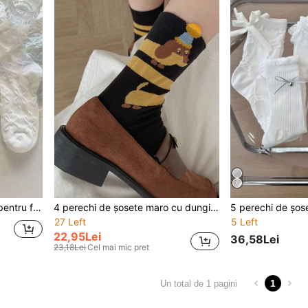
ite pentru purtare zilnică, versiune ușoară și subțire
4 perechi de șosete maro cu dungi și imprimeu de câini - șosete casual până la jumătatea gambei, potrivite pentru primăvară, vară, toamnă - design adorabil cu teckel
27 Left
5 Left
22,95Lei
36,58Lei
23,18Lei
Cel mai mic pret
1
Un total de 1 pagini