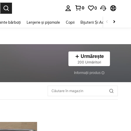
0
0
e. Press Enter to select.
inte bărbați
Lenjerie și pijamale
Copii
Bijuterii Și Accesorii
Frumu
Urmărește
200 Urmăritori
Informații produs