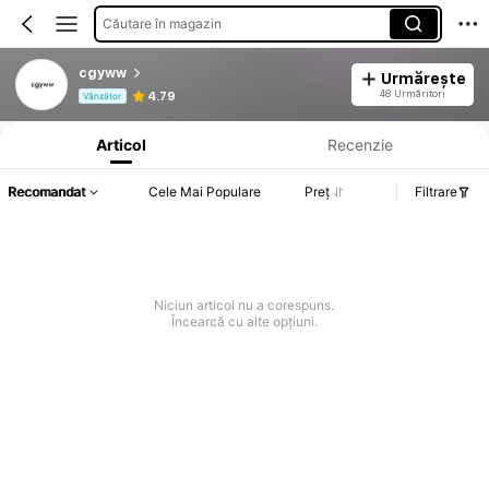
Căutare în magazin
cgyww
Urmărește
Informații despre produs: Divulgarea prețului, detalii privind vânzările și stocul.
48 Urmăritori
4.79
Vânzător
Articol
Recenzie
Recomandat
Cele Mai Populare
Preț
Filtrare
Niciun articol nu a corespuns.
Încearcă cu alte opțiuni.