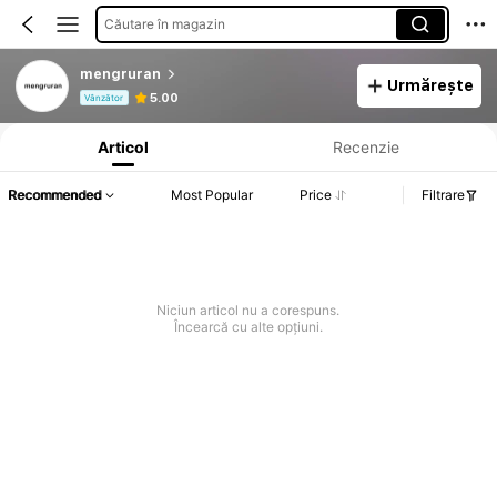
Căutare în magazin
mengruran
Urmărește
Informații despre produs: Divulgarea prețului, detalii privind vânzările și stocul.
5.00
Vânzător
Articol
Recenzie
Recommended
Most Popular
Price
Filtrare
Niciun articol nu a corespuns.
Încearcă cu alte opțiuni.