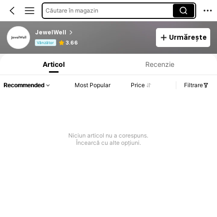
Căutare în magazin
JewelWell
Urmărește
Informații despre produs: Divulgarea prețului, detalii privind vânzările și stocul.
3.66
Vânzător
Articol
Recenzie
Recommended
Most Popular
Price
Filtrare
Niciun articol nu a corespuns.
Încearcă cu alte opțiuni.