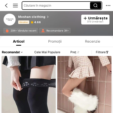
Căutare în magazin
Moshan clothing
Urmărește
373 Urmăritori
4.66
Vânzător
Informații despre produs: Divulgarea prețului, detalii privind vânzările și stocul.
20K+ Vândute recent
Recomandare 3K+
Articol
Promoții
Recenzie
Recomandat
Cele Mai Populare
Preț
Filtrare