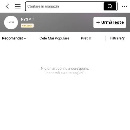
Căutare în magazin
NYSP
Urmărește
Vânzător
Recomandat
Cele Mai Populare
Preț
Filtrare
Niciun articol nu a corespuns.
Încearcă cu alte opțiuni.