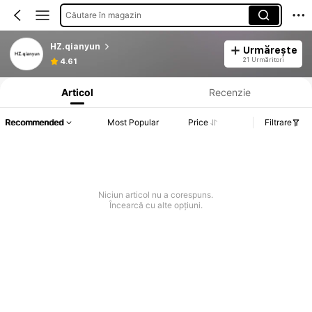
Căutare în magazin
HZ.qianyun
Urmărește
Informații despre produs: Divulgarea prețului, detalii privind vânzările și stocul.
21 Urmăritori
4.61
Articol
Recenzie
Recommended
Most Popular
Price
Filtrare
Niciun articol nu a corespuns.
Încearcă cu alte opțiuni.