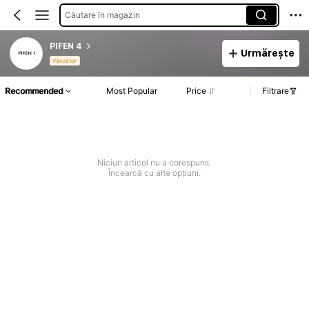
Căutare în magazin
PIFEN 4
Urmărește
Vânzător
Recommended
Most Popular
Price
Filtrare
Niciun articol nu a corespuns.
Încearcă cu alte opțiuni.