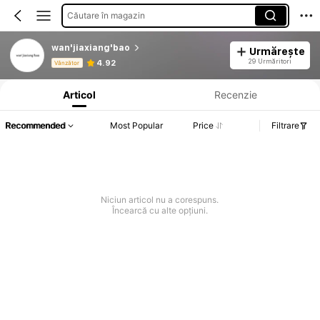
Căutare în magazin
wan'jiaxiang'bao
Urmărește
Informații despre produs: Divulgarea prețului, detalii privind vânzările și stocul.
29 Urmăritori
4.92
Vânzător
Articol
Recenzie
Recommended
Most Popular
Price
Filtrare
Niciun articol nu a corespuns.
Încearcă cu alte opțiuni.