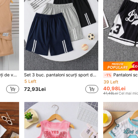
Ec
Set de 4 bucăți pentru băieți de vară, vestă și pantaloni scurți cu imprimeu casual, guler rotund, potrivit pentru vacanță, școală, vârste 4-7 ani
Set 3 buc. pantaloni scurți sport de vară pentru băieți, pantaloni sport cu imprimeu grafic și blocuri de culoare pentru fotbal, baschet, ciclism, ținute casual
Pantaloni scurți sport de vară pentru băieți, 1 buc., cu imprim
-1%
5 Left
39 Left
40,98Lei
72,93Lei
41,48Lei
Cel mai mic