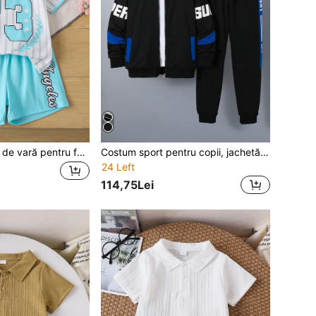
Set 2 buc. Ținută de vară pentru fete, tricou cu guler rotund și imprimeu grafic pentru copii 2-3 ani + pantaloni scurți de plajă, ținută casual pentru vacanță și școală, 4-7 ani
Costum sport pentru copii, jachetă și pantaloni cu fermoar SUPER Print, ținută călduroasă pentru băieți, toamnă
24 Left
114,75Lei