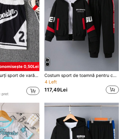
onomisește 0,50Lei
eu Chicago, pentru copii mari, potriviți pentru fotbal, baschet, ciclism, sporturi casual
Costum sport de toamnă pentru copii, 2 bucăți, set de jachetă și pantaloni cu fermoar cu imprimeu "SUPER" pentru băieți preadolescenti, îmbrăcăminte sportivă caldă
4 Left
117,49Lei
 pret