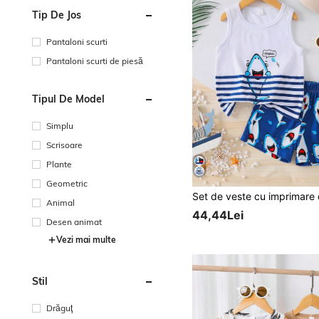
Tip De Jos
Pantaloni scurti
Pantaloni scurti de piesă
Tipul De Model
Simplu
Scrisoare
Plante
Geometric
Animal
44,44Lei
Desen animat
Vezi mai multe
Stil
Drăguţ