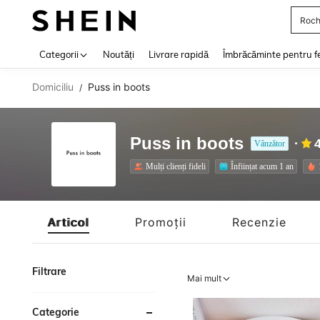
Roch
Use up 
Categorii
Noutăți
Livrare rapidă
Îmbrăcăminte pentru f
Domiciliu
Puss in boots
/
Puss in boots
Vânzător
Mulți clienți fideli
Înființat acum 1 an
Articol
Promoții
Recenzie
Filtrare
Mai mult
Categorie