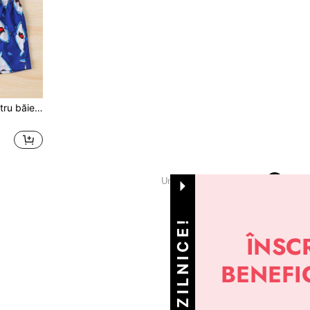
Set de 2 vestă de vară pentru băieți, cu imprimeu digital Shark, vestă răcoritoare casual pentru călătorii, vacanță
1
Un total de 1 pagini