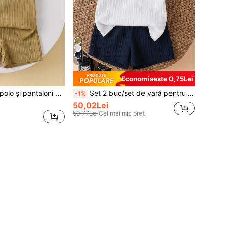
5
Economisește 0,75Lei
Set 2 buc. tricou polo și pantaloni scurți în culori solide pentru băieți, ținută casual pentru vacanță și școală, 4-7 ani
Set 2 buc/set de vară pentru băieți, tricou polo și pantaloni scurți în culori solide, ținută casual pentru vacanță și școală, 4-7 ani
-1%
50,02Lei
50,77Lei
Cel mai mic pret