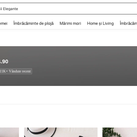
ii De Vară
and down arrow keys to navigate search Căutare recentă and Descoperire Căutar
emei
Îmbrăcăminte de plajă
Mărimi mari
Home și Living
Îmbrăcăm
4.90
11K+ Vândute recent