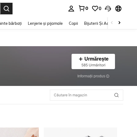
0
0
e. Press Enter to select.
inte bărbați
Lenjerie și pijamale
Copii
Bijuterii Și Accesorii
Frumu
Urmărește
585 Urmăritori
Informații produs