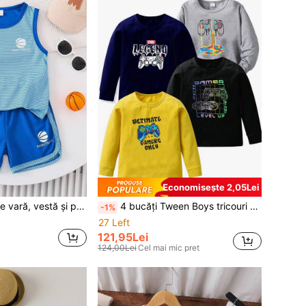
Economisește 2,05Lei
Set de 2 bucăți de vară, vestă și pantaloni scurți din plasă cu uscare rapidă, ținută sport casual pentru copii 3-7 ani
4 bucăți Tween Boys tricouri cu mânecă lungă cu imprimeu pentru jocuri video pentru băieți Tween, toamnă, hanorac
-1%
27 Left
121,95Lei
124,00Lei
Cel mai mic pret