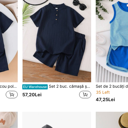
ară, casual, pentru vacanță, școală, 4-7 ani
Set 2 buc. cămașă și pantaloni scurți din jacquard cu nasturi în față pentru băieți, ținută casual de sărbătoare pentru copii mici și mari, vară
EU Warehouse
35 Left
57,20Lei
47,25Lei