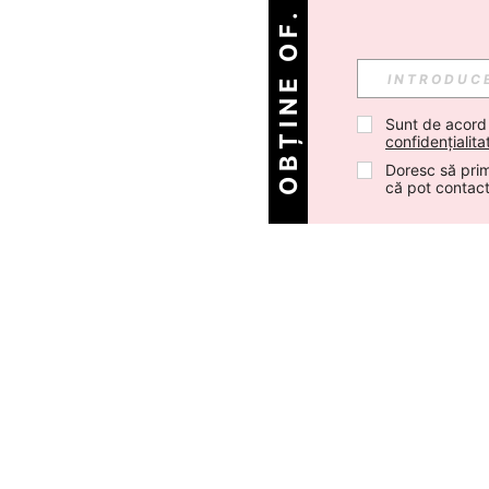
OBȚINE OF. ZILNICE!
Sunt de acord
confidențialita
Doresc să prim
că pot contac