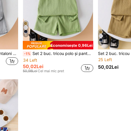
5
5
Economisește 0,96Lei
Set 2 buc. tricou polo și pantaloni scurți în culori solide pentru băieți, ținută casual pentru vacanță și școală, 4-7 ani
Set 2 buc. tricou polo și pantaloni scurți în culori solide pentru băieți, ținută casual pentru vacanță și școală, 4-7 ani
-1%
25 Left
34 Left
50,02Lei
50,02Lei
50,98Lei
Cel mai mic pret