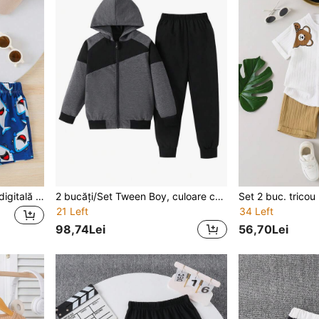
Set de veste cu imprimare digitală rechin de vară casual pentru băieți, 2 buc, costum de vestă rece pentru vacanță și călătorie
2 bucăți/Set Tween Boy, culoare contrastantă, cu fermoar, jachetă și pantaloni
21 Left
34 Left
98,74Lei
56,70Lei