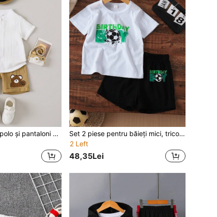
Set 2 buc. tricou polo și pantaloni scurți cu imprimeu texturat Seersucker King pentru băieți, vară, ținută casual pentru vacanță și școală, 4-7 ani
Set 2 piese pentru băieți mici, tricou cu guler rotund cu imprimeu fotbal și litere și pantaloni scurți, casual pentru vacanța de vară și școală, 4-7 ani
2 Left
48,35Lei