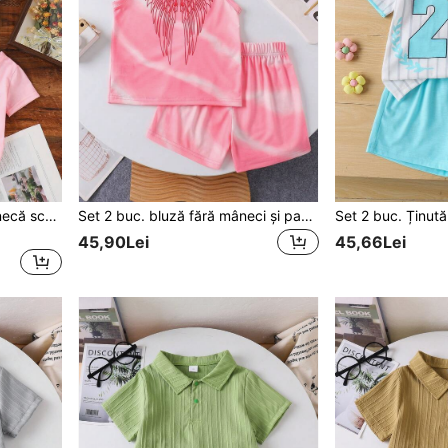
3 bucăți/set tricouri cu mânecă scurtă cu imprimeu cu litere pentru fetiță tânără, ocazional, cadou, vacanță, tricouri sport
Set 2 buc. bluză fără mâneci și pantaloni scurți cu imprimeu "Da" pentru băieți, casual, pentru vacanța de vară, sport, școală, 4-7 ani
45,90Lei
45,66Lei