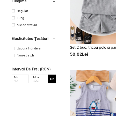
Lungime
Regulat
Lung
Mic de statura
Elasticitatea Țesăturii
5
Ușoară întindere
50,02Lei
Non-stretch
Interval De Preț (RON)
Min:
Max:
OK