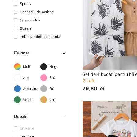
Sportiv
Concediu de odihna
Casual zilnic
Bazele
Îmbrăcăminte de stradă
Culoare
Multi
Negru
Alb
Roz
2 Left
79,80Lei
Albastru
Gri
Verde
Kaki
Detalii
Buzunar
Fermoar