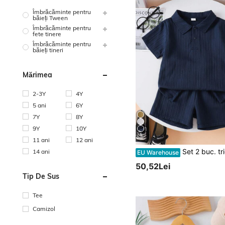
Îmbrăcăminte pentru
băieți Tween
Îmbrăcăminte pentru
fete tinere
Îmbrăcăminte pentru
băieți tineri
Mărimea
2-3Y
4Y
5 ani
6Y
7Y
8Y
9Y
10Y
5
11 ani
12 ani
Set 2 buc. tricou polo și pantaloni scurți în culoare solidă pentru băieți, v
14 ani
EU Warehouse
50,52Lei
Tip De Sus
Tee
Camizol