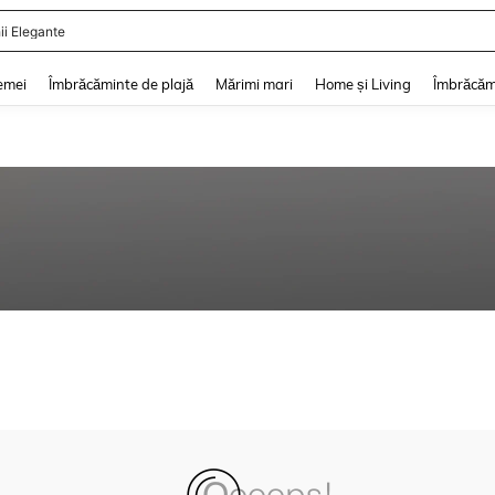
ii Elegante
and down arrow keys to navigate search Căutare recentă and Descoperire Căutar
emei
Îmbrăcăminte de plajă
Mărimi mari
Home și Living
Îmbrăcăm