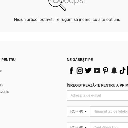
Niciun articol potrivit. Te rugăm să încerci cu alte opțiuni.
Ă PENTRU
NE GĂSEȘTI PE
ne
us
ÎNREGISTREAZĂ-TE PENTRU A PRIMI
ecvente
RO + 40
RO + 40