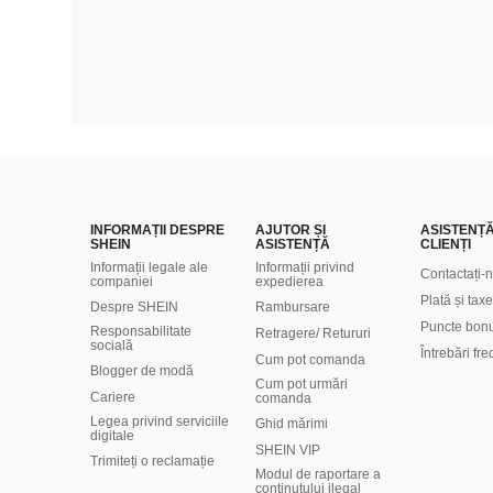
INFORMAȚII DESPRE
AJUTOR ȘI
ASISTENȚ
SHEIN
ASISTENȚĂ
CLIENȚI
Informații legale ale
Informații privind
Contactați-
companiei
expedierea
Plată și taxe
Despre SHEIN
Rambursare
Puncte bon
Responsabilitate
Retragere/ Retururi
socială
Întrebări fr
Cum pot comanda
Blogger de modă
Cum pot urmări
Cariere
comanda
Legea privind serviciile
Ghid mărimi
digitale
SHEIN VIP
Trimiteți o reclamație
Modul de raportare a
conținutului ilegal