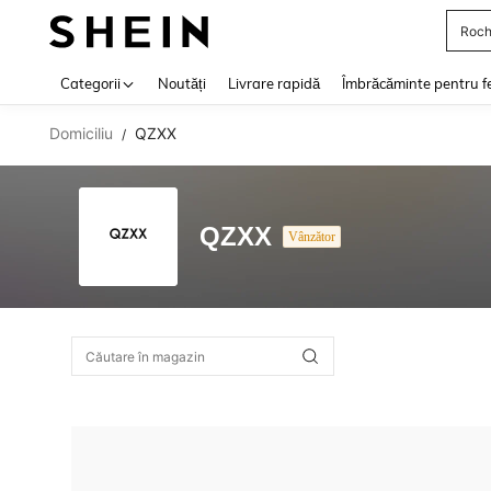
Roch
Use up 
Categorii
Noutăți
Livrare rapidă
Îmbrăcăminte pentru f
Domiciliu
QZXX
/
QZXX
Vânzător