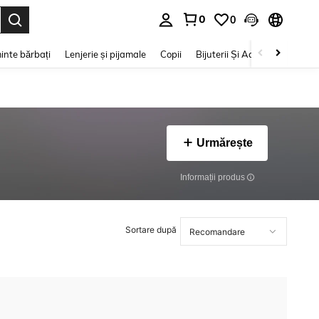
0
0
e. Press Enter to select.
inte bărbați
Lenjerie și pijamale
Copii
Bijuterii Și Accesorii
Frumu
Urmărește
Informații produs
Sortare după