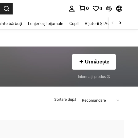
0
0
e. Press Enter to select.
inte bărbați
Lenjerie și pijamale
Copii
Bijuterii Și Accesorii
Frumu
Urmărește
Informații produs
Sortare după