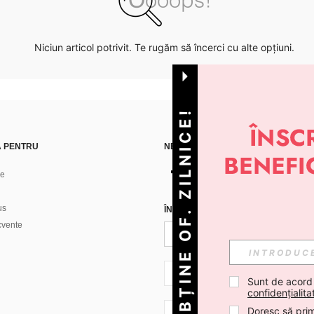
Niciun articol potrivit. Te rugăm să încerci cu alte opțiuni.
OBȚINE OF. ZILNICE!
Ă PENTRU
NE GĂSEȘTI PE
ne
us
ÎNREGISTREAZĂ-TE PENTRU A PRIMI
ecvente
RO + 40
Sunt de acord
confidențialita
Doresc să prim
RO + 40