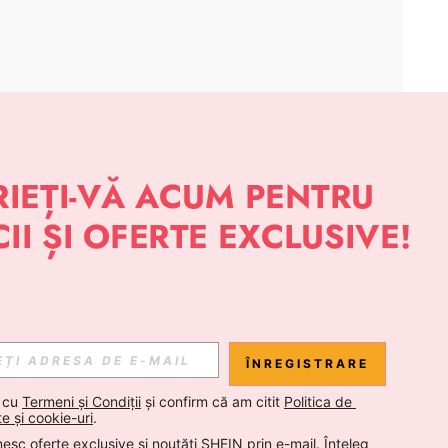
APLICAȚIE
 NOUTĂȚI DESPRE STIL DE LA SHEIN
Abonare
ÎNREGISTRARE
Abonare
 cu 
Termeni și Condiții
 și confirm că am citit 
Politica de 
te și cookie-uri
.
esc oferte exclusive și noutăți SHEIN prin e-mail. Înțeleg 
Abonare