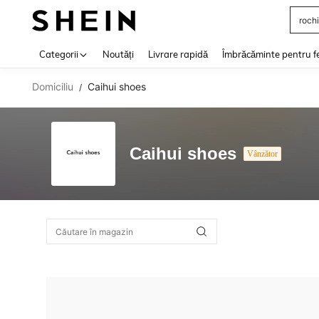
rochi
Use up 
Categorii
Noutăți
Livrare rapidă
Îmbrăcăminte pentru f
Domiciliu
Caihui shoes
/
Caihui shoes
Vânzător