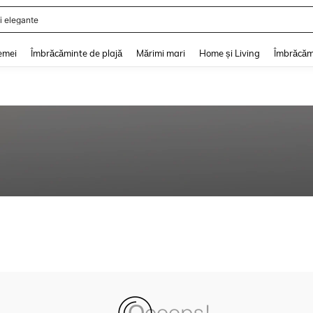
i elegante
and down arrow keys to navigate search Căutare recentă and Descoperire Căutar
emei
Îmbrăcăminte de plajă
Mărimi mari
Home și Living
Îmbrăcăm