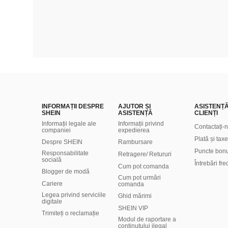
INFORMAȚII DESPRE
AJUTOR ȘI
ASISTENȚ
SHEIN
ASISTENȚĂ
CLIENȚI
Informații legale ale
Informații privind
Contactați-
companiei
expedierea
Plată și taxe
Despre SHEIN
Rambursare
Puncte bon
Responsabilitate
Retragere/ Retururi
socială
Întrebări fr
Cum pot comanda
Blogger de modă
Cum pot urmări
Cariere
comanda
Legea privind serviciile
Ghid mărimi
digitale
SHEIN VIP
Trimiteți o reclamație
Modul de raportare a
conținutului ilegal