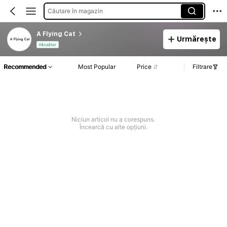
Căutare în magazin
A Flying Cat
Urmărește
Vânzător
Recommended
Most Popular
Price
Filtrare
Niciun articol nu a corespuns.
Încearcă cu alte opțiuni.