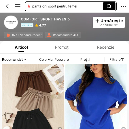
hanorace sport pentru femei
COMFORT SPORT HAVEN
Urmărește
1.4K Urmăritori
4.77
Vânzător
Informații despre produs: Divulgarea prețului, detalii privind vânzările și stocul.
87K+ Vândute recent
Recomandare 4K+
Articol
Promoții
Recenzie
Recomandat
Cele Mai Populare
Preț
Filtrare